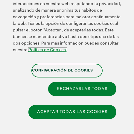
nuestro negocio
interacciones en nuestra web respetando tu privacidad,
Innovación
analizando de manera anónima tus hábitos de
colaborativa
navegación y preferencias para mejorar continuamente
Next Generation EU
la web. Tienes la opción de configurar las cookies o, al
Ciberseguridad en
España
pulsar el botón "Aceptar", de aceptarlas todas. Este
Smart Grids
banner se mantendrá activo hasta que elijas una de las
Innovation Hub
dos opciones. Para más información puedes consultar
nuestra
Política de Cookies.
Certificados
CONFIGURACIÓN DE COOKIES
RECHAZARLAS TODAS
Política de Privacidad
|
Información legal
|
Transparencia
con la IA
|
Política de Cookies
|
Configuración de cookies
|
Canal de Denuncias
|
Accesibilidad
ACEPTAR TODAS LAS COOKIES
© 2026 Iberdrola España, S.A.U.
Reservados todos los derechos.