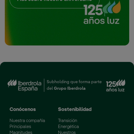
Enl
Subholding que forma parte
del
Grupo Iberdrola
Conócenos
Sostenibilidad
Nuestra compañía
Transición
Principales
Energética
Magnitudes
Nuestros