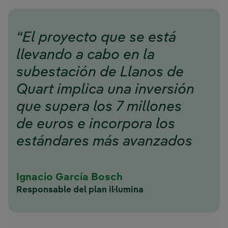
“El proyecto que se está
llevando a cabo en la
subestación de Llanos de
Quart implica una inversión
que supera los 7 millones
de euros e incorpora los
estándares más avanzados
de digitalización, lo que
supondrá beneficios para
Ignacio García Bosch
Responsable del plan il·lumina
los usuarios del polígono
industrial y de las