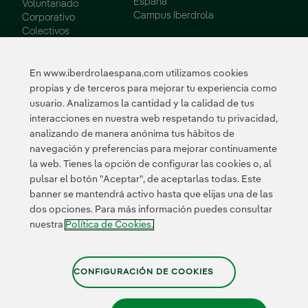
España
Voluntariado
Campus Iberdrola
Corporativo
Colectivos
Vulnerables
Innovación
En www.iberdrolaespana.com utilizamos cookies
propias y de terceros para mejorar tu experiencia como
Innovación en
usuario. Analizamos la cantidad y la calidad de tus
nuestro negocio
interacciones en nuestra web respetando tu privacidad,
Innovación
analizando de manera anónima tus hábitos de
colaborativa
navegación y preferencias para mejorar continuamente
Next Generation EU
la web. Tienes la opción de configurar las cookies o, al
Ciberseguridad en
España
pulsar el botón "Aceptar", de aceptarlas todas. Este
Smart Grids
banner se mantendrá activo hasta que elijas una de las
Innovation Hub
dos opciones. Para más información puedes consultar
nuestra
Política de Cookies.
Certificados
CONFIGURACIÓN DE COOKIES