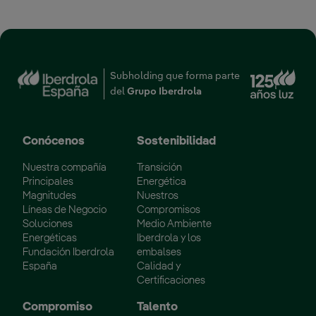
Enl
Subholding que forma parte
del
Grupo Iberdrola
Conócenos
Sostenibilidad
Nuestra compañía
Transición
Principales
Energética
Magnitudes
Nuestros
Líneas de Negocio
Compromisos
Soluciones
Medio Ambiente
Energéticas
Iberdrola y los
Fundación Iberdrola
embalses
España
Calidad y
Certificaciones
Compromiso
Talento