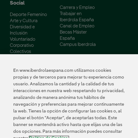
Social
Carrera y Empleo
Trabajar en
Deporte Femenino
Iberdrola España
Arte y Cultura
Canal de Empleo
Diversidad e
Becas Máster
Inclusión
España
Voluntariado
Campus Iberdrola
Corporativo
Colectivos
Vulnerables
Innovación
En www.iberdrolaespana.com utilizamos cookies
propias y de terceros para mejorar tu experiencia como
Innovación en
usuario. Analizamos la cantidad y la calidad de tus
nuestro negocio
interacciones en nuestra web respetando tu privacidad,
Innovación
analizando de manera anónima tus hábitos de
colaborativa
navegación y preferencias para mejorar continuamente
Next Generation EU
la web. Tienes la opción de configurar las cookies o, al
Ciberseguridad en
España
pulsar el botón "Aceptar", de aceptarlas todas. Este
Smart Grids
banner se mantendrá activo hasta que elijas una de las
Innovation Hub
dos opciones. Para más información puedes consultar