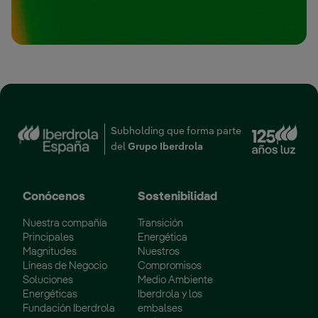
Enl
Subholding que forma parte
del
Grupo Iberdrola
Conócenos
Sostenibilidad
Nuestra compañía
Transición
Principales
Energética
Magnitudes
Nuestros
Líneas de Negocio
Compromisos
Soluciones
Medio Ambiente
Energéticas
Iberdrola y los
Fundación Iberdrola
embalses